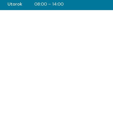
Utorok
08:00 – 14:00
Streda
08:00 – 14:00
Štvrtok
08:00 – 14:00
Piatok
08:00 – 12:00
Naša adresa
Škultétyho 20A,
Prešov 080 01,
Slovenská republika
Kontakt
badentsro@gmail.com
0948 933 036