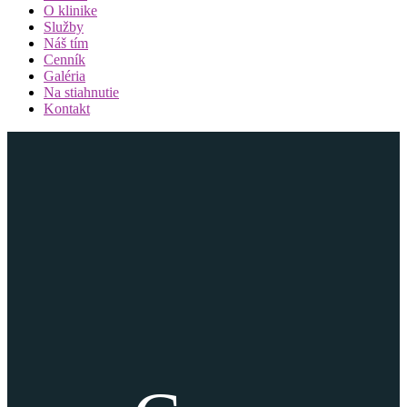
O klinike
Služby
Náš tím
Cenník
Galéria
Na stiahnutie
Kontakt