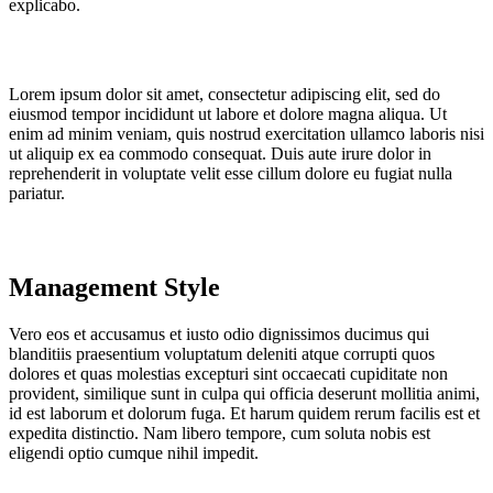
explicabo.
Lorem ipsum dolor sit amet, consectetur adipiscing elit, sed do
eiusmod tempor incididunt ut labore et dolore magna aliqua. Ut
enim ad minim veniam, quis nostrud exercitation ullamco laboris nisi
ut aliquip ex ea commodo consequat. Duis aute irure dolor in
reprehenderit in voluptate velit esse cillum dolore eu fugiat nulla
pariatur.
Management Style
Vero eos et accusamus et iusto odio dignissimos ducimus qui
blanditiis praesentium voluptatum deleniti atque corrupti quos
dolores et quas molestias excepturi sint occaecati cupiditate non
provident, similique sunt in culpa qui officia deserunt mollitia animi,
id est laborum et dolorum fuga. Et harum quidem rerum facilis est et
expedita distinctio. Nam libero tempore, cum soluta nobis est
eligendi optio cumque nihil impedit.