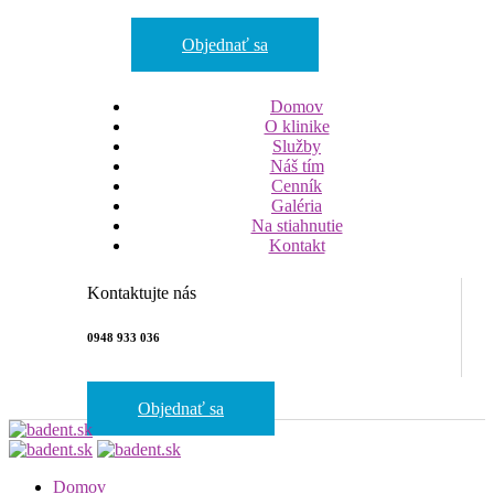
Objednať sa
Domov
O klinike
Služby
Náš tím
Cenník
Galéria
Na stiahnutie
Kontakt
Kontaktujte nás
0948 933 036
Objednať sa
Domov