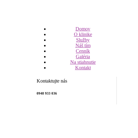
Domov
O klinike
Služby
Náš tím
Cenník
Galéria
Na stiahnutie
Kontakt
Kontaktujte nás
0948 933 036