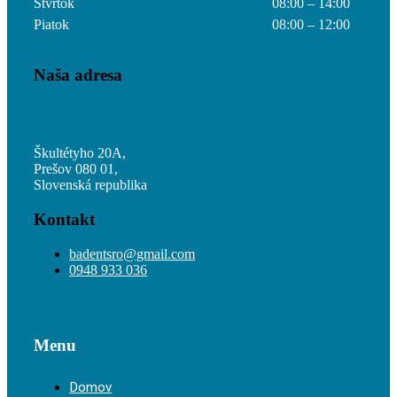
Štvrtok
08:00 – 14:00
Piatok
08:00 – 12:00
Naša adresa
Škultétyho 20A,
Prešov 080 01,
Slovenská republika
Kontakt
badentsro@gmail.com
0948 933 036
Menu
Domov