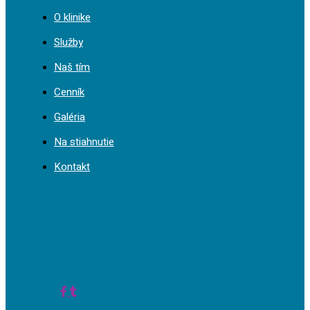
O klinike
Služby
Naš tím
Cenník
Galéria
Na stiahnutie
Kontakt