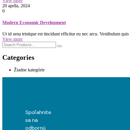
View more
20 apríla, 2024
0
Modern Economic Development
Ut id urna tristique est tincidunt efficitur eu nec arcu. Vestibulum q
View more
Categories
Žiadne kategórie
Spoľahnite
sa na
odbornú