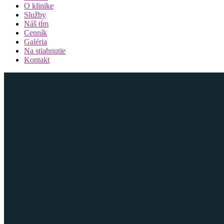
O klinike
Služby
Náš tím
Cenník
Galéria
Na stiahnutie
Kontakt