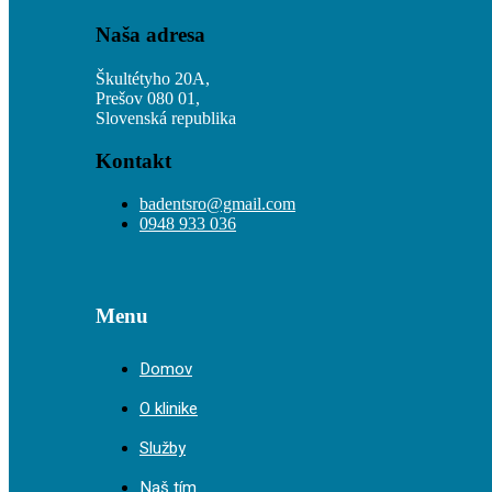
Naša adresa
Škultétyho 20A,
Prešov 080 01,
Slovenská republika
Kontakt
badentsro@gmail.com
0948 933 036
Menu
Domov
O klinike
Služby
Naš tím