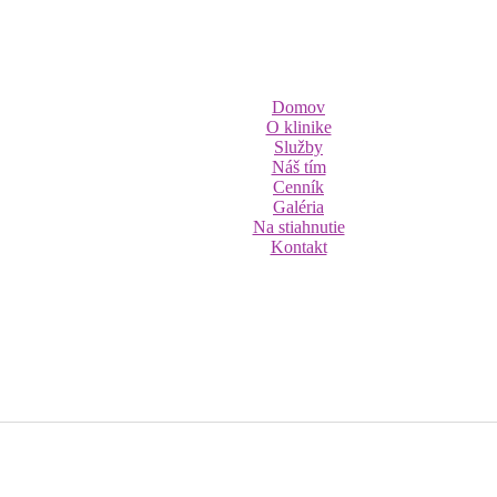
Domov
O klinike
Služby
Náš tím
Cenník
Galéria
Na stiahnutie
Kontakt