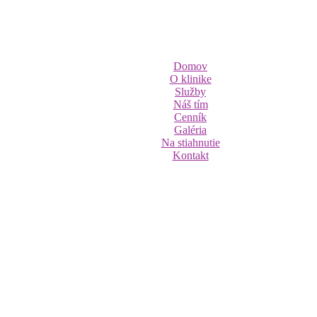
Domov
O klinike
Služby
Náš tím
Cenník
Galéria
Na stiahnutie
Kontakt