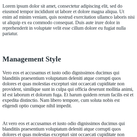
Lorem ipsum dolor sit amet, consectetur adipiscing elit, sed do
eiusmod tempor incididunt ut labore et dolore magna aliqua. Ut
enim ad minim veniam, quis nostrud exercitation ullamco laboris nisi
ut aliquip ex ea commodo consequat. Duis aute irure dolor in
reprehenderit in voluptate velit esse cillum dolore eu fugiat nulla
pariatur.
Management Style
Vero eos et accusamus et iusto odio dignissimos ducimus qui
blanditiis praesentium voluptatum deleniti atque corrupti quos
dolores et quas molestias excepturi sint occaecati cupiditate non
provident, similique sunt in culpa qui officia deserunt mollitia animi,
id est laborum et dolorum fuga. Et harum quidem rerum facilis est et
expedita distinctio. Nam libero tempore, cum soluta nobis est
eligendi optio cumque nihil impedit.
At vero eos et accusamus et iusto odio dignissimos ducimus qui
blanditiis praesentium voluptatum deleniti atque corrupti quos
dolores et quas molestias excepturi sint occaecati cupiditate non