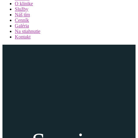
O klinike
Služby
Náš tím
Cenník
Galéria
Na stiahnutie
Kontakt