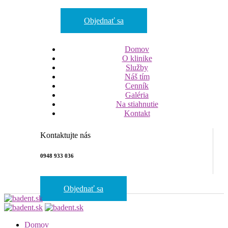
Objednať sa
Domov
O klinike
Služby
Náš tím
Cenník
Galéria
Na stiahnutie
Kontakt
Kontaktujte nás
0948 933 036
Objednať sa
Domov