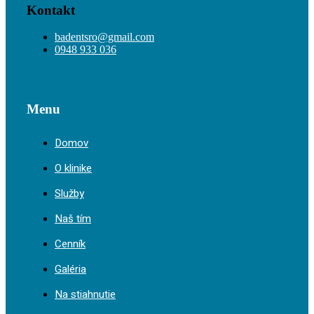
Kontakt
badentsro@gmail.com
0948 933 036
Menu
Domov
O klinike
Služby
Naš tím
Cenník
Galéria
Na stiahnutie