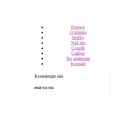
Domov
O klinike
Služby
Náš tím
Cenník
Galéria
Na stiahnutie
Kontakt
Kontaktujte nás
0948 933 036